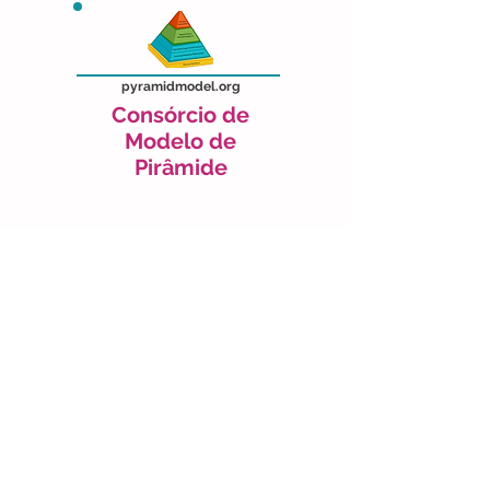
pyramidmodel.org
Consórcio de
Modelo de
Pirâmide
Ver Recurso
csefel.vanderbilt.edu/
Estratégias
práticas para